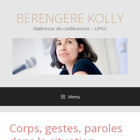
Aller
au
BERENGERE KOLLY
contenu
Maîtresse de conférences – UPEC
Menu
Corps, gestes, paroles