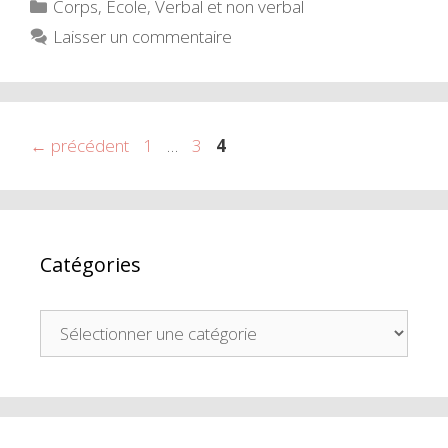
Catégories
Corps
,
École
,
Verbal et non verbal
Laisser un commentaire
Page
Page
Page
←
précédent
1
…
3
4
Catégories
Catégories