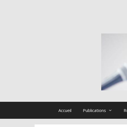
Aller
au
contenu
Accueil
Publications
R